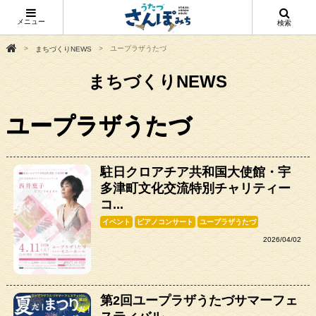
メニュー
検索
ユープラザうたづ
まちづくりNEWS
まちづくりNEWS
ユープラザうたづ
駐日クロアチア共和国大使館・宇
多津町文化交流特別チャリティー
コ...
イベント
ピアノコンサート
ユープラザうたづ
2026/04/02
第2回ユープラザうたづサマーフェ