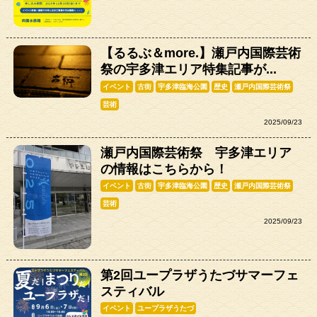
【るるぶ＆more.】瀬戸内国際芸術
祭の宇多津エリア特集記事が...
イベント
古街
宇多津臨海公園
歴史
瀬戸内国際芸術祭
芸術
2025/09/23
瀬戸内国際芸術祭 宇多津エリア
の情報はこちらから！
イベント
古街
宇多津臨海公園
歴史
瀬戸内国際芸術祭
芸術
2025/09/23
第2回ユープラザうたづサマーフェ
スティバル
イベント
ユープラザうたづ