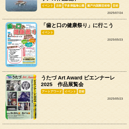
イベント
古街
宇多津臨海公園
瀬戸内国際芸術祭
芸術
2025/07/24
「歯と口の健康祭り」に行こう
イベント
2025/05/23
うたづ Art Award ビエンナーレ
2025 作品展覧会
アートアワード
イベント
芸術
2025/05/23