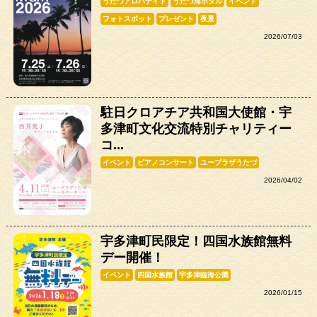
うたづアロハナイト
うたづ海ホタル
イベント
フォトスポット
プレゼント
夜景
2026/07/03
駐日クロアチア共和国大使館・宇
多津町文化交流特別チャリティー
コ...
イベント
ピアノコンサート
ユープラザうたづ
2026/04/02
宇多津町民限定！四国水族館無料
デー開催！
イベント
四国水族館
宇多津臨海公園
2026/01/15