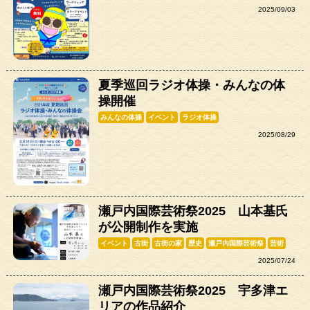
2025/09/03
夏季巡回ラジオ体操・みんなの体
操開催
みんなの体操
イベント
ラジオ体操
2025/08/29
瀬戸内国際芸術祭2025 山本基氏
が公開制作を実施
イベント
古街
古街の家
歴史
瀬戸内国際芸術祭
芸術
2025/07/24
瀬戸内国際芸術祭2025 宇多津エ
リアの作品紹介