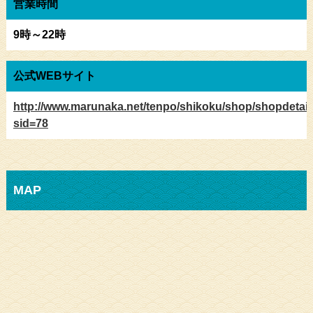
営業時間
9時～22時
公式WEBサイト
http://www.marunaka.net/tenpo/shikoku/shop/shopdetai
sid=78
MAP