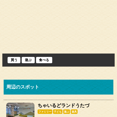
買う
遊ぶ
食べる
周辺のスポット
ちゃいるどランドうたづ
ファミリー
子ども
遊ぶ
遊具