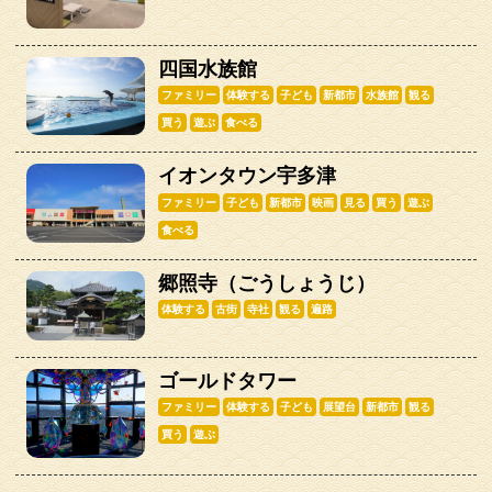
四国水族館
ファミリー
体験する
子ども
新都市
水族館
観る
買う
遊ぶ
食べる
イオンタウン宇多津
ファミリー
子ども
新都市
映画
見る
買う
遊ぶ
食べる
郷照寺（ごうしょうじ）
体験する
古街
寺社
観る
遍路
ゴールドタワー
ファミリー
体験する
子ども
展望台
新都市
観る
買う
遊ぶ