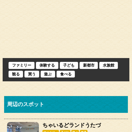
ファミリー
体験する
子ども
新都市
水族館
観る
買う
遊ぶ
食べる
周辺のスポット
ちゃいるどランドうたづ