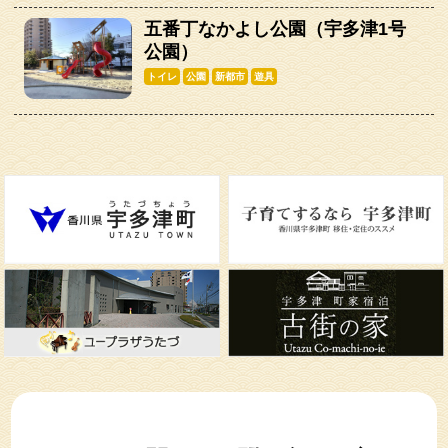
五番丁なかよし公園（宇多津1号
公園）
トイレ
公園
新都市
遊具