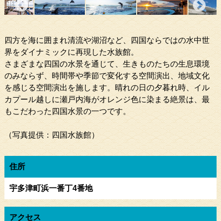
四方を海に囲まれ清流や湖沼など、四国ならではの水中世
界をダイナミックに再現した水族館。
さまざまな四国の水景を通じて、生きものたちの生息環境
のみならず、時間帯や季節で変化する空間演出、地域文化
を感じる空間演出を施します。晴れの日の夕暮れ時、イル
カプール越しに瀬戸内海がオレンジ色に染まる絶景は、最
もこだわった四国水景の一つです。
（写真提供：四国水族館）
住所
宇多津町浜一番丁4番地
アクセス