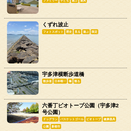
ファミリー
子ども
遊ぶ
遊具
くずれ波止
フォトスポット
歴史
見る
遊ぶ
限定
宇多津横断歩道橋
散歩道
日本唯一
橋
観る
六番丁ビオトープ公園（宇多津2
号公園）
ドッグラン
バスケットゴール
ビオトープ
健康器具
公園
新都市