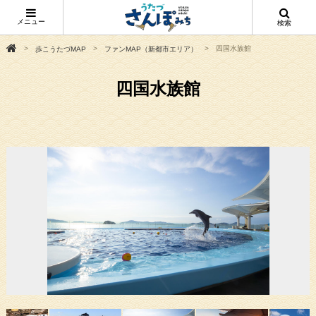
メニュー
検索
四国水族館
歩こうたづMAP
ファンMAP（新都市エリア）
四国水族館