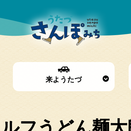
来ようたづ
セルフうどん麺太