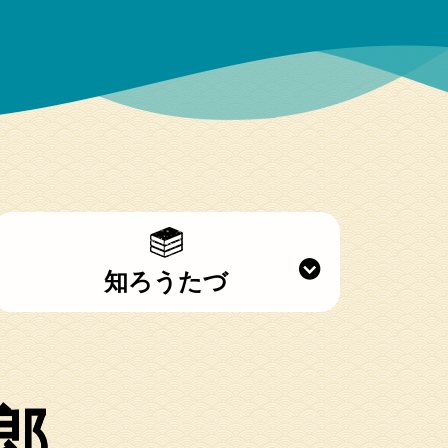
知ろうたづ
郎